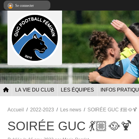
Panneau de gestion des cookies
Se connecter
LA VIE DU CLUB
LES ÉQUIPES
INFOS PRATIQ
Accueil
2022-2023
Les news
SOIRÉE GUC 💃🏼🥘🍹
SOIRÉE GUC 💃🏼🥘🍹