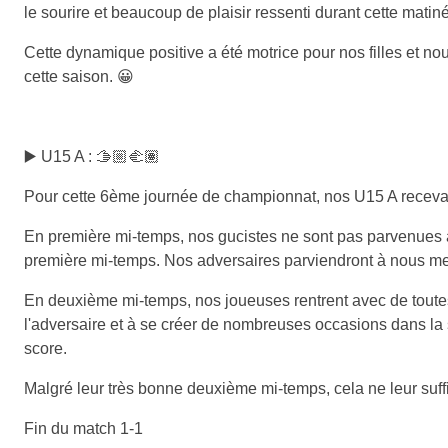
le sourire et beaucoup de plaisir ressenti durant cette matin
Cette dynamique positive a été motrice pour nos filles et nou
cette saison. 😀
▶️ U15 A : 🫱🏼‍🫲🏽
Pour cette 6ème journée de championnat, nos U15 A recevai
En première mi-temps, nos gucistes ne sont pas parvenues à
première mi-temps. Nos adversaires parviendront à nous mettr
En deuxième mi-temps, nos joueuses rentrent avec de toutes a
l'adversaire et à se créer de nombreuses occasions dans la 
score.
Malgré leur très bonne deuxième mi-temps, cela ne leur suffi
Fin du match 1-1