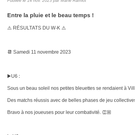
Publiée le
14 nov. 2023
par Marie Ramlot
Entre la pluie et le beau temps !
⚠️ RÉSULTATS DU W-K ⚠️
📆 Samedi 11 novembre 2023
▶️U6 :
Sous un beau soleil nos petites bleuettes se rendaient à Vi
Des matchs réussis avec de belles phases de jeu collectives
Bravo à nos joueuses pour leur combativité. 👏🏼